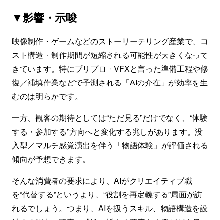
▼影響・示唆
映像制作・ゲームなどのストーリーテリング産業で、コ
スト構造・制作期間が短縮される可能性が大きくなって
きています。特にプリプロ・VFXと言った準備工程や修
復／補填作業などで予測される「AIの介在」が効率を生
むのは明らかです。
一方、観客の期待としては“ただ見る”だけでなく、“体験
する・参加する”方向へと変化する兆しがあります。没
入型／マルチ感覚演出を伴う「物語体験」が評価される
傾向が予想できます。
そんな消費者の要求により、AIがクリエイティブ職
を“代替する”というより、“役割を再定義する”局面が訪
れるでしょう。つまり、AIを扱うスキル、物語構造を設