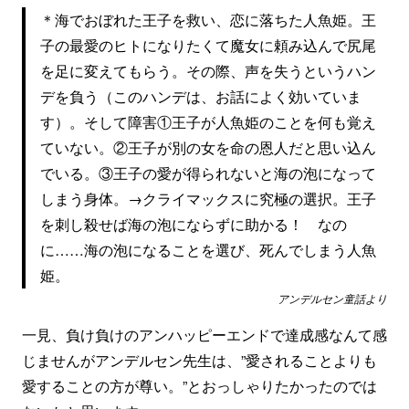
＊海でおぼれた王子を救い、恋に落ちた人魚姫。王
子の最愛のヒトになりたくて魔女に頼み込んで尻尾
を足に変えてもらう。その際、声を失うというハン
デを負う（このハンデは、お話によく効いていま
す）。そして障害①王子が人魚姫のことを何も覚え
ていない。②王子が別の女を命の恩人だと思い込ん
でいる。③王子の愛が得られないと海の泡になって
しまう身体。→クライマックスに究極の選択。王子
を刺し殺せば海の泡にならずに助かる！ なの
に……海の泡になることを選び、死んでしまう人魚
姫。
アンデルセン童話より
一見、負け負けのアンハッピーエンドで達成感なんて感
じませんがアンデルセン先生は、”愛されることよりも
愛することの方が尊い。”とおっしゃりたかったのでは