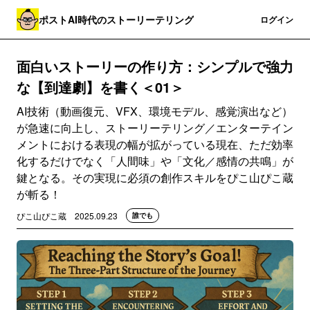
ポストAI時代のストーリーテリング
登録
ログイン
面白いストーリーの作り方：シンプルで強力
な【到達劇】を書く＜01＞
AI技術（動画復元、VFX、環境モデル、感覚演出など）
が急速に向上し、ストーリーテリング／エンターテイン
メントにおける表現の幅が拡がっている現在、ただ効率
化するだけでなく「人間味」や「文化／感情の共鳴」が
鍵となる。その実現に必須の創作スキルをぴこ山ぴこ蔵
が斬る！
ぴこ山ぴこ蔵
2025.09.23
誰でも