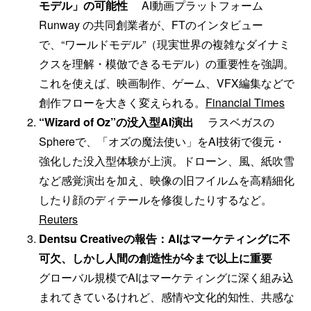
モデル」の可能性
AI動画プラットフォーム
Runway の共同創業者が、FTのインタビュー
で、“ワールドモデル”（現実世界の複雑なダイナミ
クスを理解・模倣できるモデル）の重要性を強調。
これを使えば、映画制作、ゲーム、VFX編集などで
創作フローを大きく変えられる。
Financial Times
“Wizard of Oz”の没入型AI演出
ラスベガスの
Sphereで、「オズの魔法使い」をAI技術で復元・
強化した没入型体験が上演。ドローン、風、紙吹雪
など感覚演出を加え、映像の旧フイルムを高精細化
したり顔のディテールを修復したりするなど。
Reuters
Dentsu Creativeの報告：AIはマーケティングに不
可欠、しかし人間の創造性が今まで以上に重要
グローバル規模でAIはマーケティングに深く組み込
まれてきているけれど、感情や文化的知性、共感な