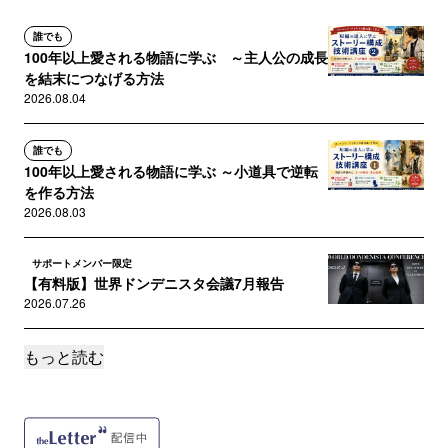
誰でも
100年以上愛される物語に学ぶ ～主人公の成長
を結末につなげる方法
2026.08.04
誰でも
100年以上愛される物語に学ぶ ～小道具で逆転
を作る方法
2026.08.03
サポートメンバー限定
【有料版】世界ドンデニスタ会議7月報告
2026.07.26
もっと読む
サポートメンバー限定
今週の土曜日は世界ドンデニスタ会議
2026.07.23
誰でも