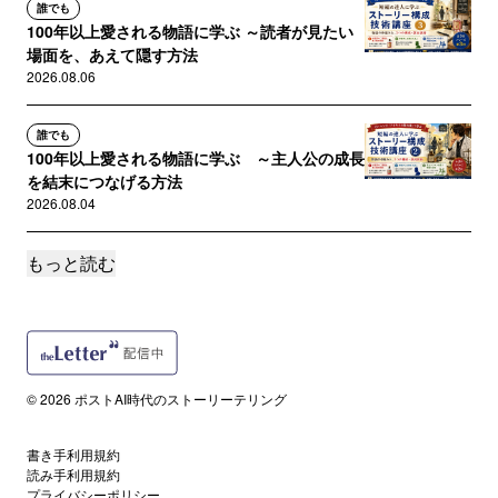
誰でも
100年以上愛される物語に学ぶ ～読者が見たい
場面を、あえて隠す方法
2026.08.06
誰でも
100年以上愛される物語に学ぶ ～主人公の成長
を結末につなげる方法
2026.08.04
もっと読む
誰でも
100年以上愛される物語に学ぶ ～小道具で逆転
を作る方法
2026.08.03
サポートメンバー限定
© 2026 ポストAI時代のストーリーテリング
【有料版】世界ドンデニスタ会議7月報告
2026.07.26
書き手利用規約
読み手利用規約
サポートメンバー限定
プライバシーポリシー