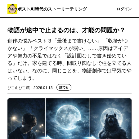
ポストAI時代のストーリーテリング
登録
ログイン
物語が途中で止まるのは、才能の問題か？
創作の悩みベスト３「最後まで書けない」 「収拾がつ
かない」 「クライマックスが弱い」……原因はアイデ
アや努力の不足ではなく「設計図なしで書き始めてい
る」だけ。家を建てる時、間取り図なしで柱を立てる人
はいない。なのに、同じことを、物語創作では平気でや
ってしまう。
ぴこ山ぴこ蔵
2026.01.13
誰でも