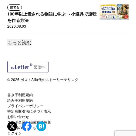
誰でも
100年以上愛される物語に学ぶ ～小道具で逆転
を作る方法
2026.08.03
もっと読む
サポートメンバー限定
【有料版】世界ドンデニスタ会議7月報告
2026.07.26
サポートメンバー限定
今週の土曜日は世界ドンデニスタ会議
© 2026 ポストAI時代のストーリーテリング
2026.07.23
書き手利用規約
誰でも
読み手利用規約
【物語探偵捜査メモ】あらすじを直すとき、最
プライバシーポリシー
初に見るべき場所はどこか
特定商取引法に基づく表示
2026.07.22
お問い合わせ
コラボ企業・掲載媒体募集
代理店の方はこちら
誰でも
ログイン