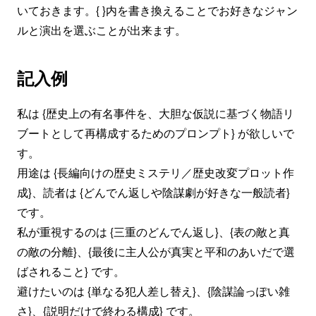
いておきます。{ }内を書き換えることでお好きなジャン
ルと演出を選ぶことが出来ます。
記入例
私は {歴史上の有名事件を、大胆な仮説に基づく物語リ
ブートとして再構成するためのプロンプト} が欲しいで
す。
用途は {長編向けの歴史ミステリ／歴史改変プロット作
成}、読者は {どんでん返しや陰謀劇が好きな一般読者}
です。
私が重視するのは {三重のどんでん返し}、{表の敵と真
の敵の分離}、{最後に主人公が真実と平和のあいだで選
ばされること} です。
避けたいのは {単なる犯人差し替え}、{陰謀論っぽい雑
さ}、{説明だけで終わる構成} です。