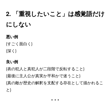
2. 「重視したいこと」は感覚語だけ
にしない
悪い例
{すごく面白く}
{深く}
良い例
{表の犯人と真犯人が二段階で反転すること}
{最後に主人公が真実か平和かで迷うこと}
{真の敵が歴史の解釈を支配する存在として描かれるこ
と}
***