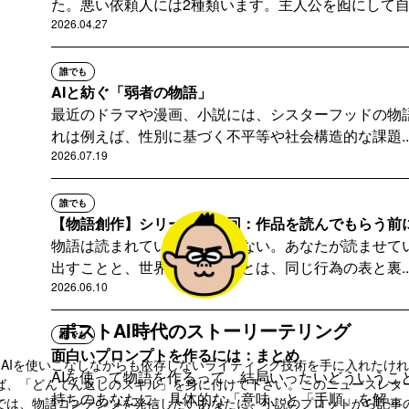
た。悪い依頼人には2種類います。主人公を囮にして自..
2026.04.27
誰でも
AIと紡ぐ「弱者の物語」
最近のドラマや漫画、小説には、シスターフッドの物
れは例えば、性別に基づく不平等や社会構造的な課題..
2026.07.19
誰でも
【物語創作】シリーズ第ニ回：作品を読んでもらう前に書
物語は読まれていないのではない。あなたが読ませて
出すことと、世界へ届けることは、同じ行為の表と裏..
2026.06.10
ポストAI時代のストーリーテリング
誰でも
面白いプロンプトを作るには：まとめ
AIを使いこなしながらも依存しないライティング技術を手に入れたけれ
AIを使って物語を作るって、結局いったいどういうこ
ば、「どんでん返しのスキル」を身に付けて下さい。このニュースレタ
持ちのあなたに、具体的な「意味」と「手順」を解...
では、物語コンテンツを発信したいあなたに、小説のプロットから記事