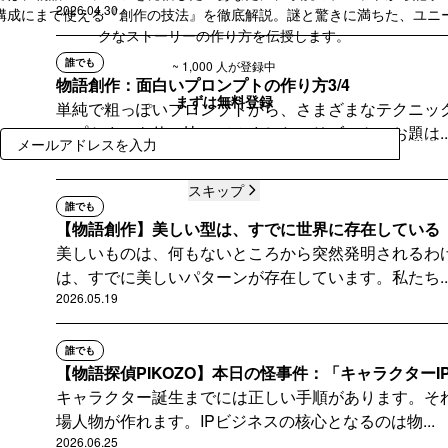
2026.04.30
構成にまで使える『創作の技法』を徹底解説。謎と驚きに満ちた、ユニ
クなストーリーの作り方を伝授します。
誰でも
~ 1,000 人が登録中
物語創作：面白いプロンプトの作り方3/4
まずは無料登録
単純で粗っぽいプロンプトから、さまざまなテクニッ
ンプトまでを使い比べてみました。リブートのお題は..
登録
2026.04.23
スキップ
誰でも
【物語創作】美しい型は、すでに世界に存在している
美しいものは、何もないところから突然発明されるわ
は、すでに美しいパターンが存在しています。私たち..
2026.05.19
誰でも
【物語探偵PIKOZO】本日の怪事件：「キャラクターIP
キャラクター誕生までには正しい手順があります。そ
場人物が作れます。IPビジネスの核心となるのは物...
2026.06.25