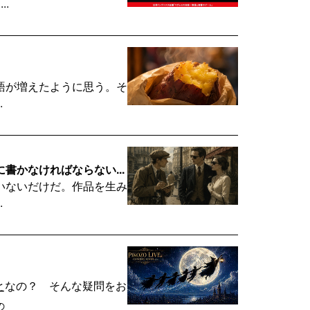
.
語が増えたように思う。そ
.
かなければならない...
いないだけだ。作品を生み
.
となの？ そんな疑問をお
ー
の