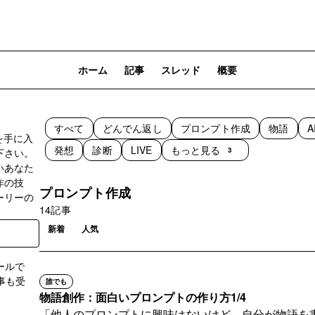
ホーム
記事
スレッド
概要
すべて
どんでん返し
プロンプト作成
物語
A
を手に入
発想
診断
LIVE
もっと見る
3
下さい。
いあなた
作の技
プロンプト作成
ーリーの
14記事
新着
人気
ールで
事も受
誰でも
物語創作：面白いプロンプトの作り方1/4
「他人のプロンプトに興味はないけど、自分が物語を
登録