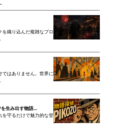
ー
クを織り込んだ複雑なプロ
.
けではありません。世界に
.
を生み出す物語...
れを守るだけで魅力的な登