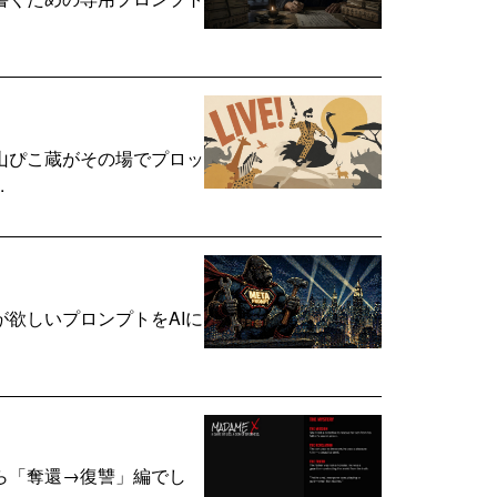
山ぴこ蔵がその場でプロッ
.
欲しいプロンプトをAIに
ら「奪還→復讐」編でし